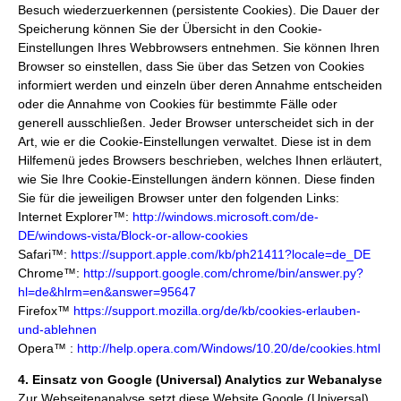
Besuch wiederzuerkennen (persistente Cookies). Die Dauer der
Speicherung können Sie der Übersicht in den Cookie-
Einstellungen Ihres Webbrowsers entnehmen. Sie können Ihren
Browser so einstellen, dass Sie über das Setzen von Cookies
informiert werden und einzeln über deren Annahme entscheiden
oder die Annahme von Cookies für bestimmte Fälle oder
generell ausschließen. Jeder Browser unterscheidet sich in der
Art, wie er die Cookie-Einstellungen verwaltet. Diese ist in dem
Hilfemenü jedes Browsers beschrieben, welches Ihnen erläutert,
wie Sie Ihre Cookie-Einstellungen ändern können. Diese finden
Sie für die jeweiligen Browser unter den folgenden Links:
Internet Explorer™:
http://windows.microsoft.com/de-
DE/windows-vista/Block-or-allow-cookies
Safari™:
https://support.apple.com/kb/ph21411?locale=de_DE
Chrome™:
http://support.google.com/chrome/bin/answer.py?
hl=de&hlrm=en&answer=95647
Firefox™
https://support.mozilla.org/de/kb/cookies-erlauben-
und-ablehnen
Opera™ :
http://help.opera.com/Windows/10.20/de/cookies.html
4. Einsatz von Google (Universal) Analytics zur Webanalyse
Zur Webseitenanalyse setzt diese Website Google (Universal)