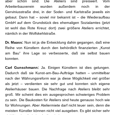
aber schön sind. Die Ateliers sind preiswert. Vom
Arbeiterbauverein wurden außerdem noch in der
Gerviniusstraße drei, in der Soder- und Karlstraße jeweils ein
gebaut. Dann hat – soviel mir bekannt ist – die Wiederaufbau
GmbH auf dem Grundstück des ehemaligen Sozialamtes (jetzt
ist wohl das Rote Kreuz dort) zwei größere Ateliers errichtet,
nämlich in der Wolfskehlstraße.
Dr. Maass:
Nun ist ja die Entwicklung dahin gegangen, daß eine
Reihe von Künstlern durch den behördlich finanzierten „Kunst
am Bau“ ihre Lage so verbesserte, daß sie selbst bauen
konnten.
Carl Gunschmann:
Ja. Einigen Künstlern ist dies gelungen.
Dadurch daß sie Kunst-am-Bau-Aufträge hatten – unmittelbar
nach der Währungsreform war ja diese Möglichkeit viel größer
als jetzt – verdienten sie sehr gut und konnten sich eigene
Atelierhäuser bauen. Die Nachfrage nach Ateliers bleibt sehr
groß. Mir scheint dies ein ausgesprochen schwieriges Problem
zu sein. Die Baukosten für Ateliers sind heute genauso hoch wie
für Wohnungen. Aber Ateliermiete darf nicht teuer sein, denn die
meisten Künstler können nicht viel ausgeben. Es gibt sicher sehr