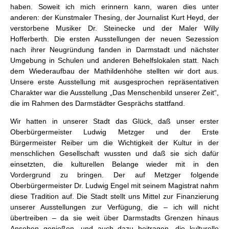
haben. Soweit ich mich erinnern kann, waren dies unter
anderen: der Kunstmaler Thesing, der Journalist Kurt Heyd, der
verstorbene Musiker Dr. Steinecke und der Maler Willy
Hofferberth. Die ersten Ausstellungen der neuen Sezession
nach ihrer Neugründung fanden in Darmstadt und nächster
Umgebung in Schulen und anderen Behelfslokalen statt. Nach
dem Wiederaufbau der Mathildenhöhe stellten wir dort aus.
Unsere erste Ausstellung mit ausgesprochen repräsentativen
Charakter war die Ausstellung „Das Menschenbild unserer Zeit“,
die im Rahmen des Darmstädter Gesprächs stattfand.
Wir hatten in unserer Stadt das Glück, daß unser erster
Oberbürgermeister Ludwig Metzger und der Erste
Bürgermeister Reiber um die Wichtigkeit der Kultur in der
menschlichen Gesellschaft wussten und daß sie sich dafür
einsetzten, die kulturellen Belange wieder mit in den
Vordergrund zu bringen. Der auf Metzger folgende
Oberbürgermeister Dr. Ludwig Engel mit seinem Magistrat nahm
diese Tradition auf. Die Stadt stellt uns Mittel zur Finanzierung
unserer Ausstellungen zur Verfügung, die – ich will nicht
übertreiben – da sie weit über Darmstadts Grenzen hinaus
Ansehen genießen, und auch dazu beitragen, die kulturelle